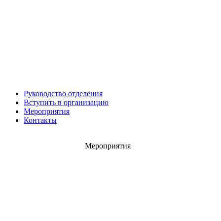
Леонид ЯКУБОВИЧ
Алексей Филатов
Руководство отделения
Вступить в организацию
Мероприятия
Роман ШКУРЛАТОВ
Контакты
Александр Старовойтов
Герман Ярцев
Мероприятия