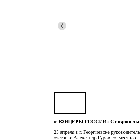
Игорь ШЕВЧУК
Владимир Семерда
Игорь Яровой
Карен ШАХНАЗАРОВ
Сергей Саминский
Михаил Яковлев
«ОФИЦЕРЫ РОССИИ» Ставропольского
23 апреля в г. Георгиевске руководи
отставке Александр Гуров совместно 