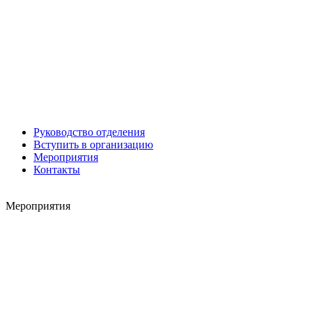
Леонид ЯКУБОВИЧ
Руководство отделения
Алексей Филатов
Вступить в организацию
Мероприятия
Контакты
Мероприятия
Роман ШКУРЛАТОВ
Александр Старовойтов
Герман Ярцев