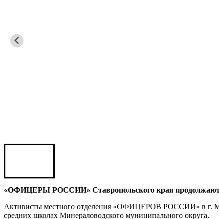
Игорь ШЕВЧУК
Владимир Семерда
Игорь Яровой
«ОФИЦЕРЫ РОССИИ» Ставропольского края продолжают а
Карен ШАХНАЗАРОВ
Сергей Саминский
Активисты местного отделения «ОФИЦЕРОВ РОССИИ» в г. Ми
Михаил Яковлев
средних школах Минераловодского муниципального округа.