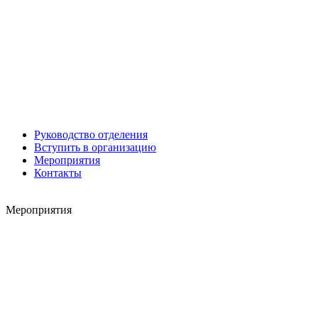
Роман ШКУРЛАТОВ
Александр Старовойтов
Герман Ярцев
Руководство отделения
Вступить в организацию
Мероприятия
Игорь ШЕВЧУК
Контакты
Владимир Семерда
Игорь Яровой
Мероприятия