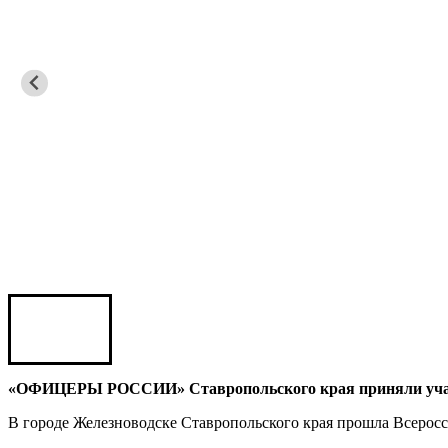
Карен ШАХНАЗАРОВ
Сергей Саминский
Михаил Яковлев
Юрий ШАРАГОРОВ
Леонид Романов
Олег Шипко
«ОФИЦЕРЫ РОССИИ» Ставропольского края приняли участи
В городе Железноводске Ставропольского края прошла Всеросс