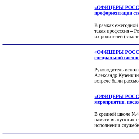
«ОФИЦЕРЫ РОССИИ»
профориентации с
В рамках ежегодной
такая профессия – Р
их родителей (зако
«ОФИЦЕРЫ РОССИИ»
специальной военн
Роман ШКУРЛАТОВ
Александр Старовойтов
Руководитель испол
Герман Ярцев
Александр Кузенкин
встрече были рассм
«ОФИЦЕРЫ РОССИИ»
мероприятии, посв
В средней школе №4
памяти выпускника 
исполнении служебн
Игорь ШЕВЧУК
Владимир Семерда